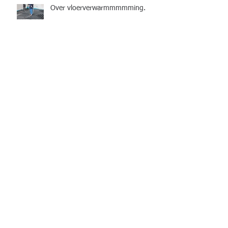
Over vloerverwarmmmmming.
Waarom stak de kip de straat
over?
Een oude kleerkast in een nieuw
kleedje?
Gaten maken in tegels. Goed idee?