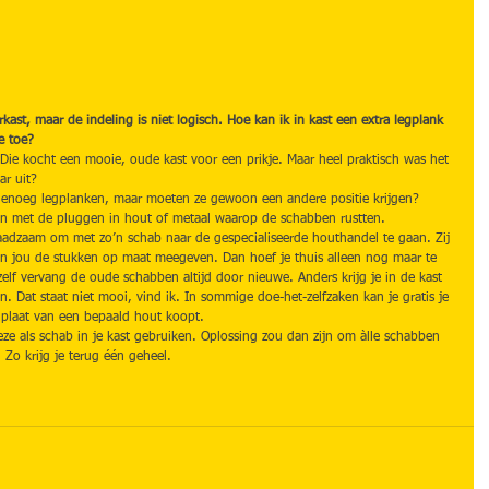
ast, maar de indeling is niet logisch. Hoe kan ik in kast een extra legplank 
e toe?
 Die kocht een mooie, oude kast voor een prikje. Maar heel praktisch was het 
ar uit?
g genoeg legplanken, maar moeten ze gewoon een andere positie krijgen?
en met de pluggen in hout of metaal waarop de schabben rustten.
aadzaam om met zo’n schab naar de gespecialiseerde houthandel te gaan. Zij 
n jou de stukken op maat meegeven. Dan hoef je thuis alleen nog maar te 
Ikzelf vervang de oude schabben altijd door nieuwe. Anders krijg je in de kast 
 Dat staat niet mooi, vind ik. In sommige doe-het-zelfzaken kan je gratis je 
n plaat van een bepaald hout koopt.
ze als schab in je kast gebruiken. Oplossing zou dan zijn om àlle schabben 
 Zo krijg je terug één geheel.