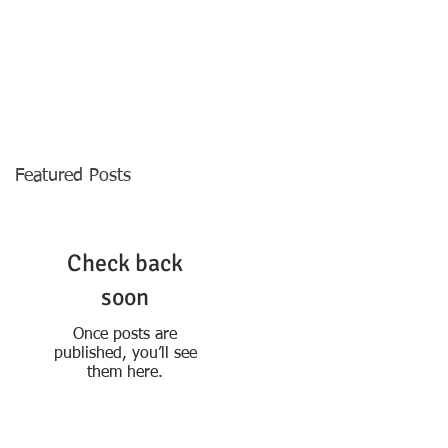
oen we?
Realisaties
Blog
Contact
Featured Posts
Check back
soon
Once posts are
published, you’ll see
them here.