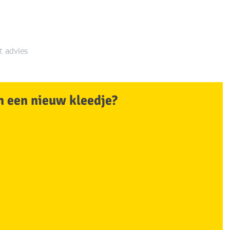
HOME
Waarom Raad & Daad?
Wat d
t
advies
n een nieuw kleedje?