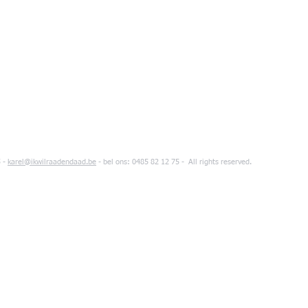
 -
karel@ikwilraadendaad.be
- bel ons: 0485 82 12 75 - All rights reserved.