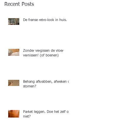
Recent Posts
De franse retro-look in huis.
Zonder vergissen de vloer
vernissen! (of boenen)
Behang afkrabben, afweken of
stomen?
Parket leggen. Doe het zelf of
niet?